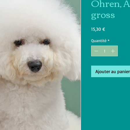
Ohren, A
gross
Prix
15,30 €
Quantité
*
Ajouter au panier