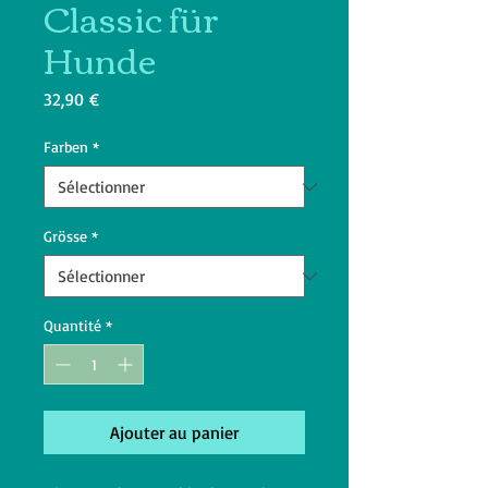
Classic für
Hunde
Prix
32,90 €
Farben
*
Grösse
*
Quantité
*
Ajouter au panier