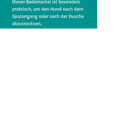
Dieser Bademantel ist besonders
praktisch, um den Hund nach dem
Spaziergang oder nach der Dusche
abzutrocknen.
Frottee aus 100% Baumwolle
in Verschiedenen Farben & Grössen
von Nano bis Giga oder speziell für
Mops oder Dackel erhältlich.
Messen Sie Ihren Hund wie
angegeben aus, so ermitteln sie
die nötige Grösse.
Bei Fragen wenden Sie sich gerne
an uns.
Bestellen Sie jetzt und seien Sie
bei der nächsten
Sammelbestellugn dabei.