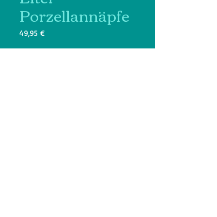
Porzellannäpfe
Prix
49,95 €
Quantité
*
Ajouter au panier
Futterstation aus Olivenholz
gefertigt & mit Olivenöl gepflegt.
für Mittlere bis grosse Hunde
Näpfe inklusive 2 x 0,9 Liter, Ø 19
cm.
Der Sockel ist ca. 40 – 45 cm lang
und ca. 15 cm breit.