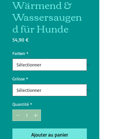
Wärmend &
Wassersaugen
d für Hunde
Prix
54,90 €
Farben
*
Grösse
*
Quantité
*
Ajouter au panier