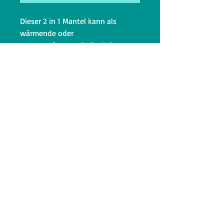
Dieser 2 in 1 Mantel kann als
wärmende oder
wasseraufsaugende Funktion
verwendet werden. Wärmemantel
& Bademantel in Einem .
Aussen Polyester Fleece
Innen Baumwollfrottee
waschbar bei 30°C , Lufttrocknen
lassen
Messen Sie Ihren Hund wie auf
dem Bild angegeben.
Bei Fragen, stehen wir Ihnen gerne
zur Verfügung-