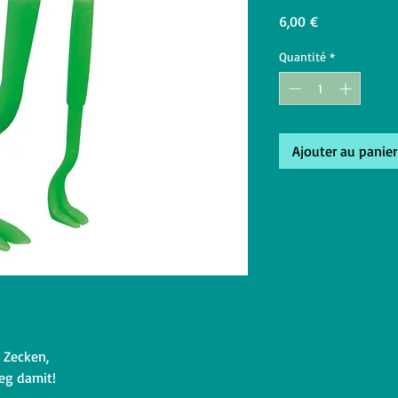
Prix
6,00 €
Quantité
*
Ajouter au panier
n Zecken,
weg damit!