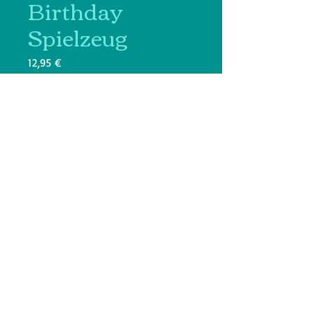
Birthday
Spielzeug
Prix
12,95 €
Farben
*
Quantité
*
Ajouter au panier
Diese Geburtstags Spielzeuge
machen jeden Hundegeburtstag
zum grossen Hit!
mehrere Varianten erhältlich