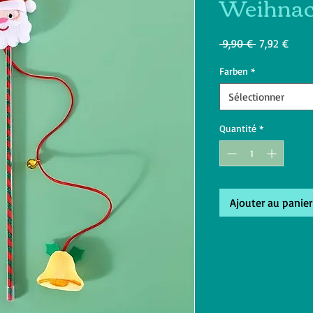
Weihnac
Prix
Prix
 9,90 € 
7,92 €
original
prom
Farben
*
Sélectionner
Quantité
*
Ajouter au panier