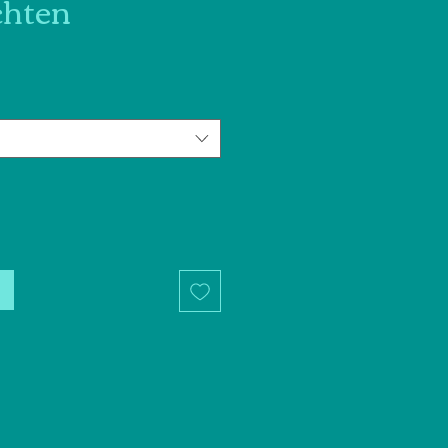
hten
otionnel